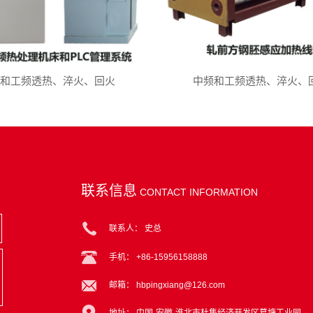
和工频透热、淬火、回火
中频和工频透热、淬火、
联系信息
CONTACT INFORMATION
联系人： 史总
手机： +86-15956158888
邮箱： hbpingxiang@126.com
地址： 中国·安徽·淮北市杜集经济开发区葛塘工业园