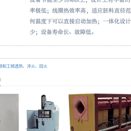
频和工频透热、淬火、回火
务